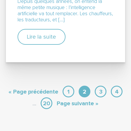
Depuis quelques années, on entend la
même petite musique : l’intelligence
artificielle va tout remplacer. Les chauffeurs,
les traducteurs, et […]
Lire la suite
« Page précédente
1
2
3
4
…
20
Page suivante »