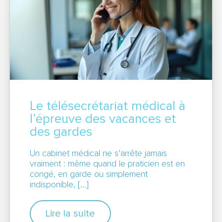
CARRIÈRE
NOUS CONTACTER
Le télésecrétariat médical à
OBTENEZ UN DEVIS GRATUITEMENT
l’épreuve des vacances et
des gardes
Un cabinet médical ne s’arrête jamais
vraiment : même quand le praticien est en
Espace abonné
congé, en garde ou simplement
indisponible, […]
Lire la suite