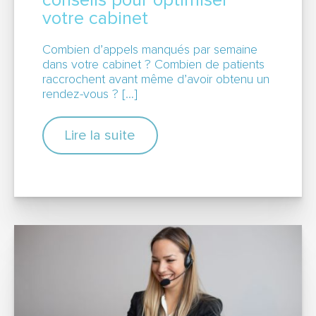
conseils pour optimiser
votre cabinet
Combien d’appels manqués par semaine
dans votre cabinet ? Combien de patients
raccrochent avant même d’avoir obtenu un
rendez-vous ? […]
Lire la suite