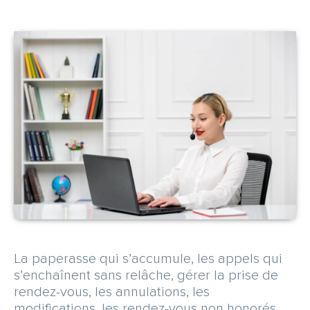
CARRIÈRE
NOUS CONTACTER
OBTENEZ UN DEVIS GRATUITEMENT
Espace abonné
La paperasse qui s’accumule, les appels qui
s’enchaînent sans relâche, gérer la prise de
rendez-vous, les annulations, les
modifications, les rendez-vous non honorés…