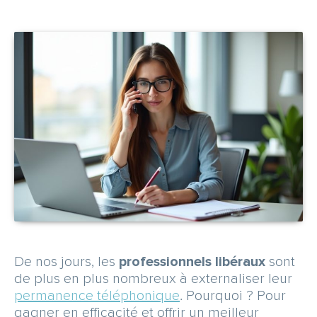
CARRIÈRE
NOUS CONTACTER
OBTENEZ UN DEVIS GRATUITEMENT
Espace abonné
De nos jours, les
professionnels libéraux
sont
de plus en plus nombreux à externaliser leur
permanence téléphonique
. Pourquoi ? Pour
gagner en efficacité et offrir un meilleur