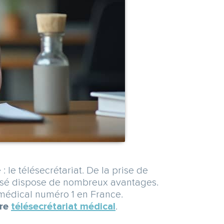
 le télésecrétariat. De la prise de
alisé dispose de nombreux avantages.
édical numéro 1 en France.
tre
télésecrétariat médical
.