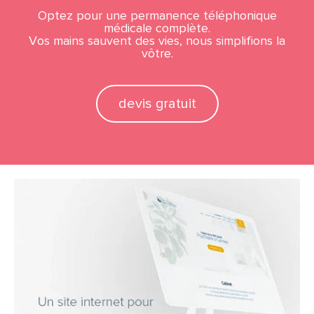
Optez pour une permanence téléphonique
médicale complète.
Vos mains sauvent des vies, nous simplifions la
vôtre.
devis gratuit