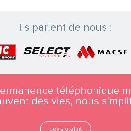
Ils parlent de nous :
permanence téléphonique mé
vent des vies, nous simplif
devis gratuit