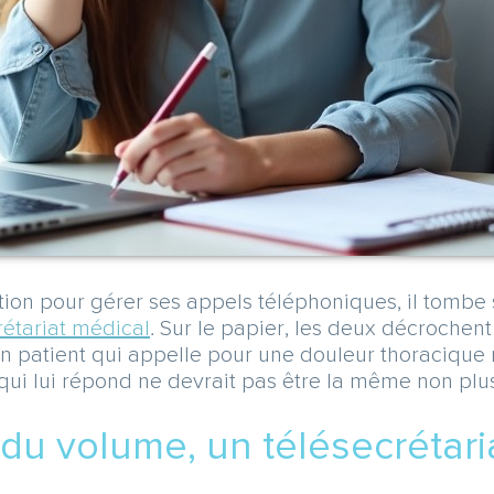
on pour gérer ses appels téléphoniques, il tombe s
rétariat médical
. Sur le papier, les deux décrochent
Un patient qui appelle pour une douleur thoracique n
ui lui répond ne devrait pas être la même non plus
 du volume, un télésecrétaria