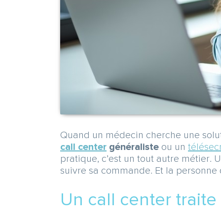
Quand un médecin cherche une soluti
call center
généraliste
ou un
télésec
pratique, c’est un tout autre métier. 
suivre sa commande. Et la personne q
Un call center traite