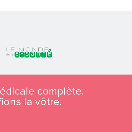
dicale complète.
ions la vôtre.