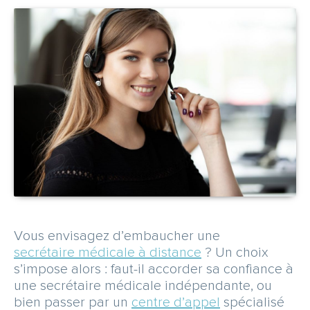
CARRIÈRE
NOUS CONTACTER
OBTENEZ UN DEVIS GRATUITEMENT
Espace abonné
Vous envisagez d’embaucher une
secrétaire médicale à distance
? Un choix
s’impose alors : faut-il accorder sa confiance à
une secrétaire médicale indépendante, ou
bien passer par un
centre d’appel
spécialisé