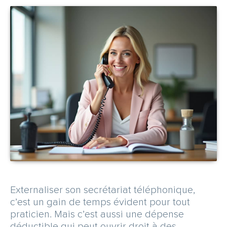
CARRIÈRE
NOUS CONTACTER
OBTENEZ UN DEVIS GRATUITEMENT
Espace abonné
Externaliser son secrétariat téléphonique,
c’est un gain de temps évident pour tout
praticien. Mais c’est aussi une dépense
déductible qui peut ouvrir droit à des