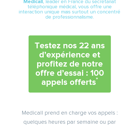
Medicall
, leader en France du secrétariat
téléphonique médical, vous offre une
interaction unique mais surtout un concentré
de professionnalisme.
Testez nos 22 ans
d’expérience et
profitez de notre
offre d’essai : 100
*
appels offerts
Medicall prend en charge vos appels :
quelques heures par semaine ou par