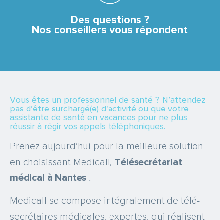
SERVICE & APPEL GRATUIT
Des questions ?
Nos conseillers vous répondent
Vous êtes un professionnel de santé ? N’attendez
pas d’être surchargé(e) d'activité ou que votre
assistante de santé en vacances pour ne plus
réussir à régir vos appels téléphoniques.
Prenez aujourd’hui pour la meilleure solution
en choisissant Medicall,
Télésecrétariat
médical à Nantes
.
Medicall se compose intégralement de télé-
secrétaires médicales, expertes, qui réalisent