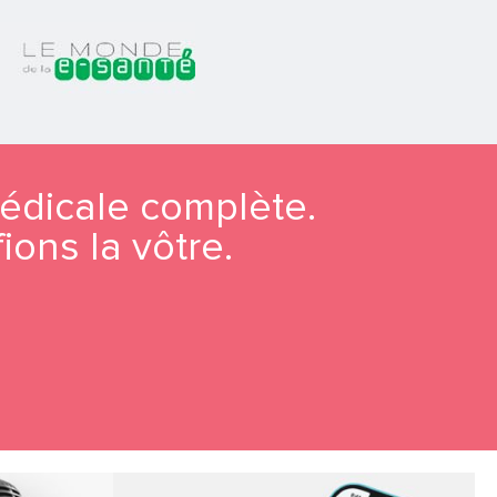
dicale complète.
ions la vôtre.