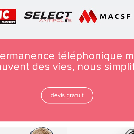
permanence téléphonique mé
vent des vies, nous simplif
devis gratuit