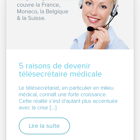
CARRIÈRE
NOUS CONTACTER
5 raisons de devenir
OBTENEZ UN DEVIS GRATUITEMENT
télésecrétaire médicale
Le télésecrétariat, en particulier en milieu
médical, connaît une forte croissance.
Cette réalité s’est d’autant plus accentuée
Espace abonné
avec la crise […]
Lire la suite