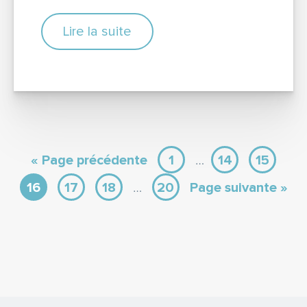
Lire la suite
« Page précédente
1
…
14
15
16
17
18
…
20
Page suivante »